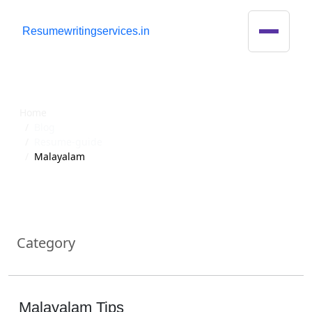
R
esumewritingservices.in
Blog
Home
Blog
Resume-guide
Malayalam
Category
Malayalam Tips