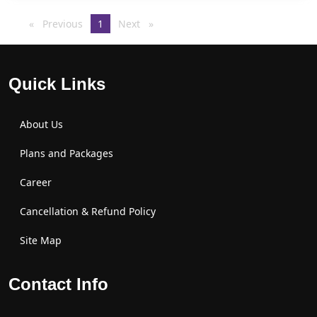
Previous
page
You're
1
Next
page
on
page
Quick Links
About Us
Plans and Packages
Career
Cancellation & Refund Policy
Site Map
Contact Info